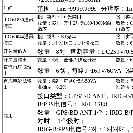
范围：1ms~9999.999s 分辨率：1m
时间
接口类型：LC光网口
接口类
IEC 61850通讯
数量：6对，其中2对为100/1000M自
数量：8
接口
适应
自适应
IEC 60044通讯
接口类型：ST光串口
接口类
接口
数量：1个发送口，1个接收口
数量：
数量：8对 遮断容量：DC250V/0.
开关量输入
开关量轴出
数量：4对，全部为快速开出
数量：
直流电压源输
数量：6路，每路0~160V/60VA 准
出
直流电流源输
数量：6路，每路0~5A/50VA
数量：每路
出
准确度：0.2%
准确度：
接口类型：GPS/BD ANT，IRIG-B/
B/PPS电信号；IEEE 1588
数量：GPS/BD ANT 1个；IRIG-
同步
对时， 1个授时；
IRIG-B/PPS电信号2对：1对对时，