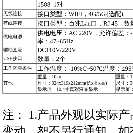
1588 1对
接口类型：WIFI，4G/5G{选配)
无线连接
接口类型：百兆Lan口，RJ 45 数
有线连接
供电电压：AC 220V，允许偏差：-
供电电源
率：47~65Hz
DC110V/220V
辅助直流
数量：2个
USB接口
工作温度：-10%C~50℃温度：≤9
工作环境条件
重量：10kg
重量：15
其他
尺寸：324x319x212mm(长x宽x高)
尺寸：360
显示屏：10.4寸真彩液晶显示
显示屏：
注： 1.产品外观以实际
变动，恕不另行通知，如