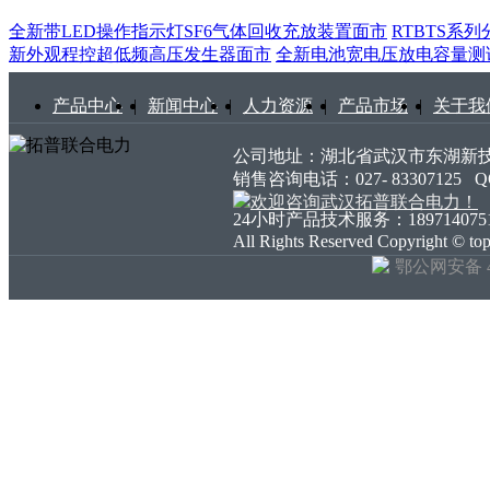
全新带LED操作指示灯SF6气体回收充放装置面市
RTBTS系
新外观程控超低频高压发生器面市
全新电池宽电压放电容量测
产品中心
|
新闻中心
|
人力资源
|
产品市场
|
关于我
公司地址：湖北省武汉市东湖新技术开发
销售咨询电话：027- 83307125
24小时产品技术服务：18971407511 18
All Rights Reserved Copyright ©
鄂公网安备 42