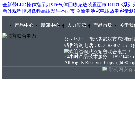
全新带LED操作指示灯SF6气体回收充放装置面市
RTBTS系
新外观程控超低频高压发生器面市
全新电池宽电压放电容量测
产品中心
|
新闻中心
|
人力资源
|
产品市场
|
关于我
公司地址：湖北省武汉市东湖新技术开发
销售咨询电话：027- 83307125
24小时产品技术服务：18971407511 18
All Rights Reserved Copyright ©
鄂公网安备 42