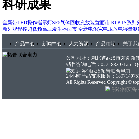
科研成果
全新带LED操作指示灯SF6气体回收充放装置面市
RTBTS系
新外观程控超低频高压发生器面市
全新电池宽电压放电容量测
产品中心
|
新闻中心
|
人力资源
|
产品市场
|
关于我
公司地址：湖北省武汉市东湖新技术开发
销售咨询电话：027- 83307125
24小时产品技术服务：18971407511 18
All Rights Reserved Copyright ©
鄂公网安备 42