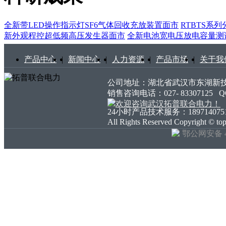
全新带LED操作指示灯SF6气体回收充放装置面市
RTBTS系
新外观程控超低频高压发生器面市
全新电池宽电压放电容量测
产品中心
|
新闻中心
|
人力资源
|
产品市场
|
关于我
公司地址：湖北省武汉市东湖新技术开发
销售咨询电话：027- 83307125
24小时产品技术服务：18971407511 18
All Rights Reserved Copyright ©
鄂公网安备 42