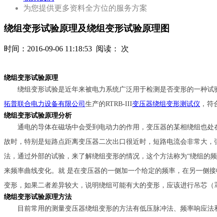
为您提供更多资料全方位的服务方案
绕组变形试验原理及绕组变形试验原理图
时间：
2016-09-06 11:18:53
阅读：
次
绕组变形试验原理
绕组变形试验是近年来被电力系统广泛用于检测是否变形的一种试
拓普联合电力设备有限公司
生产的RTRB-III
变压器绕组变形测试仪
，符
绕组变形试验原理分析
通电的导体在磁场中会受到电动力的作用，变压器的某相绕组也处
故时，特别是短路点距离变压器二次出口很近时，短路电流会非常大，
法，通过外部的试验，来了解绕组变形的情况，这个方法称为“绕组的频
来频率曲线变化。就 是在变压器的一侧加一个给定的频率，在另一侧
变形，如果二者差异较大，说明绕组可能有大的变形，应该进行吊芯（
绕组变形试验原理方法
目前常用的测量变压器绕组变形的方法有低压脉冲法、频率响应法