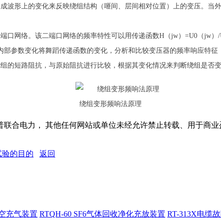
造成波形上的变化来反映绕组结构（咂间、层间相对位置）上的变压。当
口网络。该二端口网络的频率特性可以用传递函数H（jw）=U0（jw）
内部参数变化将舞蹈传递函数的变化，分析和比较变压器的频率响应特征
绕组的短路阻抗，与原始阻抗进行比较，根据其变化情况来判断绕组是否
绕组变形频响法原理
联合电力， 其他任何网站或单位未经允许禁止转载、用于商业
试验的目的
返回
抽真空充气装置
RTQH-60 SF6气体回收净化充放装置
RT-313X电