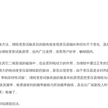
验方法，绕组变形试验其目的能有效发现变压器轴向和径向尺寸变化、器
合绕组变形试验原理，业内广泛使用，深受用户好评，畅销国内。
在其它二相形成的磁场中，也会受到电动力的作用，当绕组中通过正常的
强大的电动使变压器绕组剧烈振动，甚至出现变形；由于变压器是全封闭
 率响应特性试验”。绕组变形试验依据的最基本的原理是把变压器绕组
接收其频率，检查接收到的频率曲线与所加频率曲线，及在出厂或新投入时
罩）检修了。
和短路阻抗法。