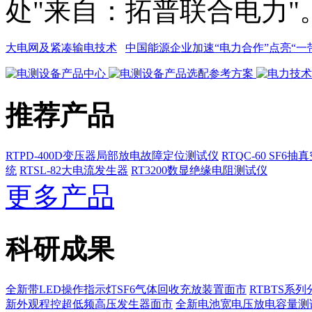
处"来自：拓普联合电力"
大电网及紧凑输电技术
中国能源企业加速“电力合作”点亮“一
推荐产品
RTPD-400D变压器局部放电故障定位测试仪
RTQC-60 SF6
统
RTSL-82大电流发生器
RT3200数显绝缘电阻测试仪
更多产品
科研成果
全新带LED操作指示灯SF6气体回收充放装置面市
RTBTS系
新外观程控超低频高压发生器面市
全新电池宽电压放电容量测